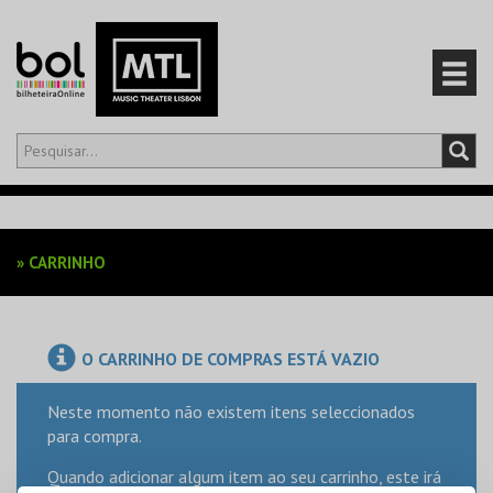
Olá,
iniciar sessão
PT
0
CARRINHO
»
CARRINHO
EVENTOS
CARTÕES
O CARRINHO DE COMPRAS ESTÁ VAZIO
PRODUTOS
Neste momento não existem itens seleccionados
para compra.
Quando adicionar algum item ao seu carrinho, este irá