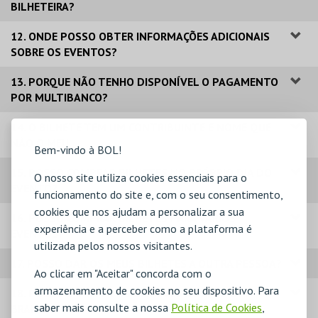
BILHETEIRA?
12. ONDE POSSO OBTER INFORMAÇÕES ADICIONAIS
SOBRE OS EVENTOS?
13. PORQUE NÃO TENHO DISPONÍVEL O PAGAMENTO
POR MULTIBANCO?
14. O BILHETE TEM UM CONTRIBUINTE E NOME QUE
NÃO O MEU.
Bem-vindo à BOL!
15. POSSO COMPRAR BILHETES NO PRÓPRIO DIA DO
O nosso site utiliza cookies essenciais para o
EVENTO?
funcionamento do site e, com o seu consentimento,
cookies que nos ajudam a personalizar a sua
16. POSSO COMPRAR BILHETES PARA VÁRIOS
experiência e a perceber como a plataforma é
EVENTOS?
utilizada pelos nossos visitantes.
17. POSSO DAR OS MEUS BILHETES A OUTRA PESSOA?
Ao clicar em "Aceitar" concorda com o
armazenamento de cookies no seu dispositivo. Para
18. POSSO IMPRIMIR OS BILHETES A PRETO E
saber mais consulte a nossa
Política de Cookies
,
BRANCO?