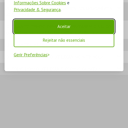
Informações Sobre Cookies
e
19. QUAIS OS MODOS DE PAGAMENTOS DISPONÍVEIS
Privacidade & Segurança
.
NO SITE BOL?
Aceitar
20. QUANTO TEMPO DEMORA A DEBITAREM O VALOR
DA COMPRA NO CARTÃO DE CRÉDITO/DÉBITO?
Rejeitar não essenciais
21. QUANTOS BILHETES POSSO COMPRAR?
Gerir Preferências
22. QUE BROWSER DEVO UTILIZAR NO SITE BOL?
23. COMO POSSO UTILIZAR O CÓDIGO OFERTA?